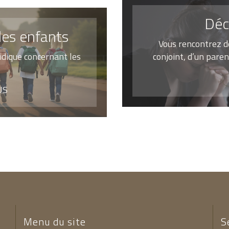
Déc
des enfants
Vous rencontrez de
idique concernant les
conjoint, d’un paren
US
Menu du site
S